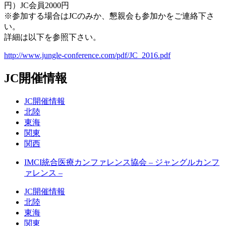
円）JC会員2000円
※参加する場合はJCのみか、懇親会も参加かをご連絡下さ
い。
詳細は以下を参照下さい。
http://www.jungle-conference.com/pdf/JC_2016.pdf
JC開催情報
JC開催情報
北陸
東海
関東
関西
IMCI統合医療カンファレンス協会 – ジャングルカンフ
ァレンス –
JC開催情報
北陸
東海
関東