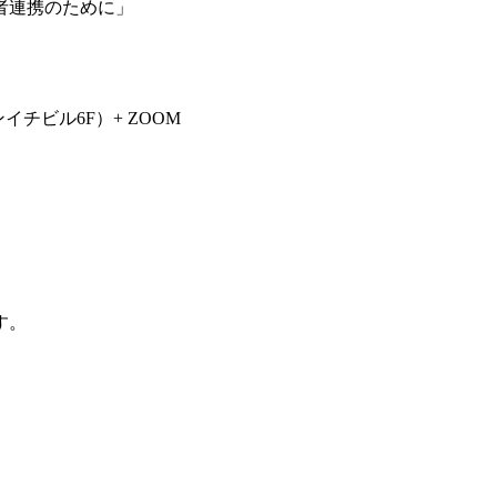
者連携のために」
イチビル6F）+ ZOOM
す。